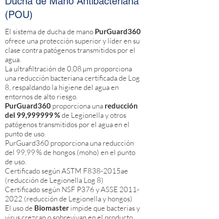
Ducha de Mano Antibacteriana
(POU)
El sistema de ducha de mano
PurGuard360
ofrece una protección superior y líder en su
clase contra patógenos transmitidos por el
agua.
La ultrafiltración de 0,08 µm proporciona
una reducción bacteriana certificada de Log
8, respaldando la higiene del agua en
entornos de alto riesgo.
PurGuard360
proporciona una
reducción
del 99,999999 %
de Legionella y otros
patógenos transmitidos por el agua en el
punto de uso.
PurGuard360 proporciona una reducción
del 99,99 % de hongos (moho) en el punto
de uso.
Certificado según ASTM F838-2015ae
(reducción de Legionella Log 8)
Certificado según NSF P376 y ASSE
2011-
2022
(reducción de Legionella y hongos)
El uso de
Biomaster
impide que bacterias y
virus crezcan o sobrevivan en el producto.