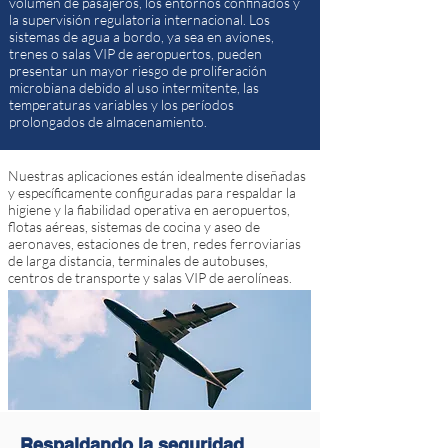
volumen de pasajeros, los entornos confinados y
la supervisión regulatoria internacional. Los
sistemas de agua a bordo, ya sea en aviones,
trenes o salas VIP de aeropuertos, pueden
presentar un mayor riesgo de proliferación
microbiana debido al uso intermitente, las
temperaturas variables y los períodos
prolongados de almacenamiento.
Nuestras aplicaciones están idealmente diseñadas
y específicamente configuradas para respaldar la
higiene y la fiabilidad operativa en aeropuertos,
flotas aéreas, sistemas de cocina y aseo de
aeronaves, estaciones de tren, redes ferroviarias
de larga distancia, terminales de autobuses,
centros de transporte y salas VIP de aerolíneas.
Respaldando la seguridad