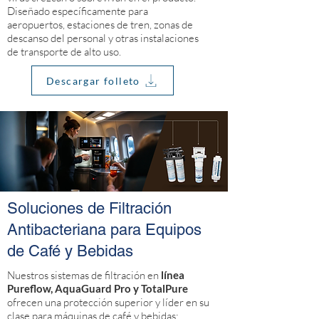
Diseñado específicamente para
aeropuertos, estaciones de tren, zonas de
descanso del personal y otras instalaciones
de transporte de alto uso.
Descargar folleto
Soluciones de Filtración
Antibacteriana para Equipos
de Café y Bebidas
Nuestros sistemas de filtración en
línea
Pureflow, AquaGuard Pro y TotalPure
ofrecen una protección superior y líder en su
clase para máquinas de café y bebidas: