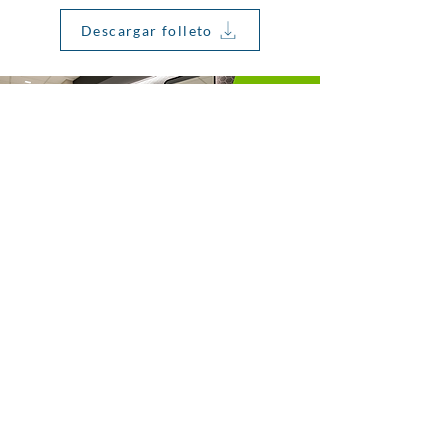
Descargar folleto
Protección Antibacteriana
del Agua para Sistemas de
Agua Potable y Áreas
Comunes Compartidas
El sistema TotalPure Point of Entry (POE)
ofrece una filtración altamente eficiente en
puntos de entrada designados para proteger
zonas críticas en aeropuertos, terminales de
tránsito y otras instalaciones de transporte con
alto volumen de tráfico.