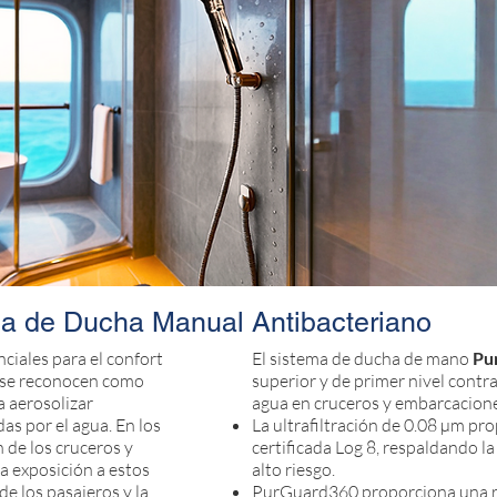
a de Ducha Manual Antibacteriano
ciales para el confort
El sistema de ducha de mano
Pu
as se reconocen como
superior y de primer nivel contr
a aerosolizar
agua en cruceros y embarcacion
das por el agua. En los
La ultrafiltración de 0.08 µm p
n de los cruceros y
certificada Log 8, respaldando l
a exposición a estos
alto riesgo.
de los pasajeros y la
PurGuard360 proporciona una r