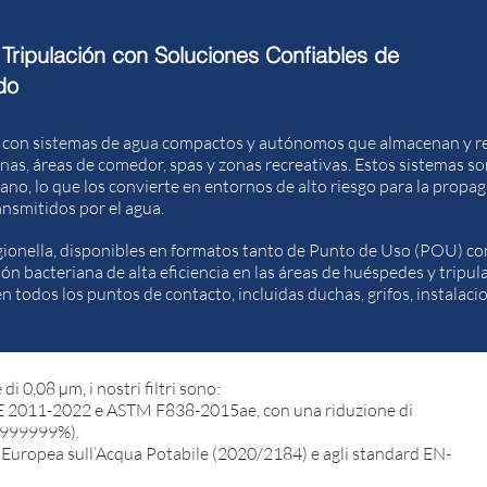
 Tripulación con Soluciones Confiables de
do
an con sistemas de agua compactos y autónomos que almacenan y r
nas, áreas de comedor, spas y zonas recreativas. Estos sistemas s
ano, lo que los convierte en entornos de alto riesgo para la propa
nsmitidos por el agua.
egionella, disponibles en formatos tanto de Punto de Uso (POU) c
n bacteriana de alta eficiencia en las áreas de huéspedes y tripul
todos los puntos de contacto, incluidas duchas, grifos, instalacion
 di 0,08 µm, i nostri filtri sono:
SE 2011-2022 e ASTM F838-2015ae, con una riduzione di
9,999999%).
a Europea sull’Acqua Potabile (2020/2184) e agli standard EN-