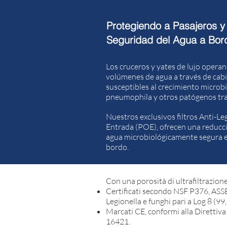
Protegiendo a Pasajeros y
Seguridad del Agua a Bor
Los cruceros y yates de lujo oper
volúmenes de agua a través de cabi
susceptibles al crecimiento microbi
pneumophila y otros patógenos tra
Nuestros exclusivos filtros Anti-L
Entrada (POE), ofrecen una reducció
agua microbiológicamente segura en 
bordo.
​​Con una porosità di ultrafiltrazione
Certificati secondo NSF P376, AS
Legionella e funghi pari a Log 8 (9
Marcati CE, conformi alla Direttiv
16421.