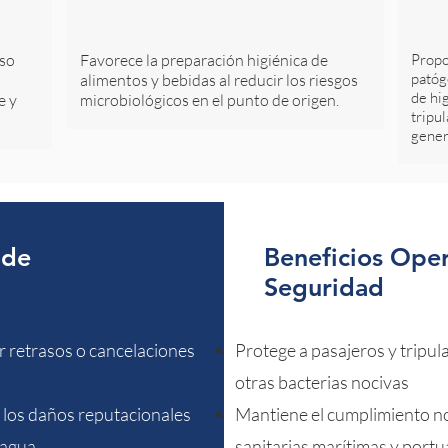
uso
Favorece la preparación higiénica de
Propo
patóg
alimentos y bebidas al reducir los riesgos
de hi
e y
microbiológicos en el punto de origen.
tripu
gener
 de
Beneficios Oper
Seguridad
r retrasos o cancelaciones
Protege a pasajeros y tripul
otras bacterias nocivas
y los daños reputacionales
Mantiene el cumplimiento no
 agua
sanitarias marítimas y portu