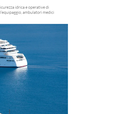
icurezza idrica e operative di
er l’equipaggio, ambulatori medici