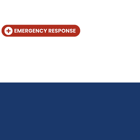
CALL US +31 (20) 225 4825
te en distribuidor
Contacto