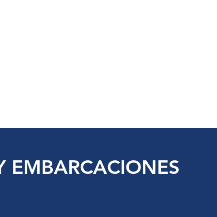
s
Industries
How We Help
Resources
Conviérte
WaterSense
Conviértete en distribuidor
Y EMBARCACIONES