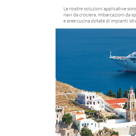
Le nostre soluzioni applicative sono
navi da crociera, imbarcazioni da spe
e aree cucina dotate di impianti idr