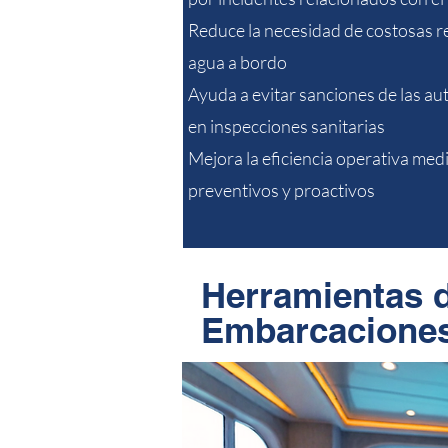
Reduce la necesidad de costosas r
agua a bordo
Ayuda a evitar sanciones de las au
en inspecciones sanitarias
Mejora la eficiencia operativa med
preventivos y proactivos
Herramientas d
Embarcaciones